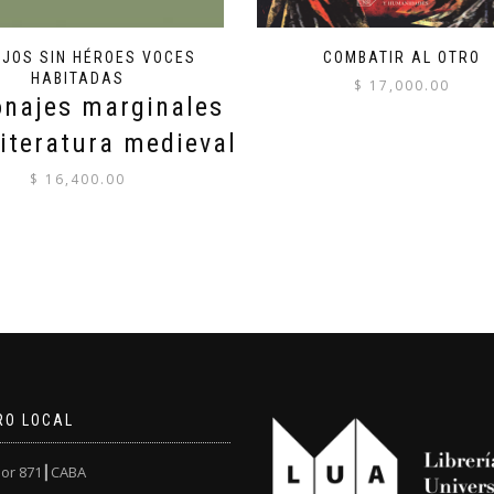
JOS SIN HÉROES VOCES
COMBATIR AL OTRO
HABITADAS
$
17,000.00
onajes marginales
literatura medieval
$
16,400.00
RO LOCAL
or 871┃CABA