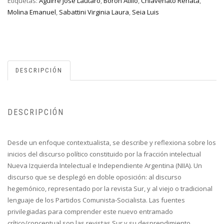
Etiquetas:
Aguirre José Lautaro
,
Borón Atilio
,
Chiavenato Renata
,
Molina Emanuel
,
Sabattini Virginia Laura
,
Seia Luis
DESCRIPCIÓN
DESCRIPCIÓN
Desde un enfoque contextualista, se describe y reflexiona sobre los
inicios del discurso político constituido por la fracción intelectual
Nueva Izquierda Intelectual e Independiente Argentina (NIIA). Un
discurso que se desplegó en doble oposición: al discurso
hegemónico, representado por la revista Sur, y al viejo o tradicional
lenguaje de los Partidos Comunista-Socialista. Las fuentes
privilegiadas para comprender este nuevo entramado
crítico/conceptual son las revistas Sur y su desprendimiento