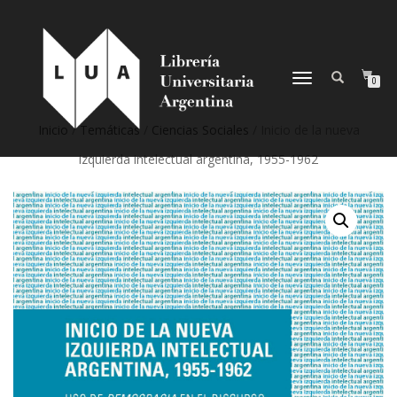
NAVEGACIÓN
0
DESPLEGABLE
Inicio
/
Temáticas
/
Ciencias Sociales
/ Inicio de la nueva
izquierda intelectual argentina, 1955-1962