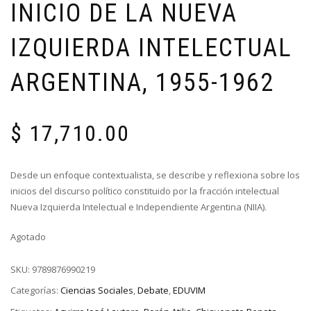
INICIO DE LA NUEVA
IZQUIERDA INTELECTUAL
ARGENTINA, 1955-1962
$
17,710.00
Desde un enfoque contextualista, se describe y reflexiona sobre los
inicios del discurso político constituido por la fracción intelectual
Nueva Izquierda Intelectual e Independiente Argentina (NIIA).
Agotado
SKU:
9789876990219
Categorías:
Ciencias Sociales
,
Debate
,
EDUVIM