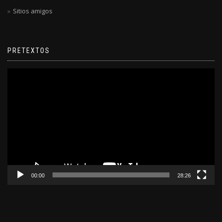
Sitios amigos
PRETEXTOS
Reproductor
de
video
00:00
28:26