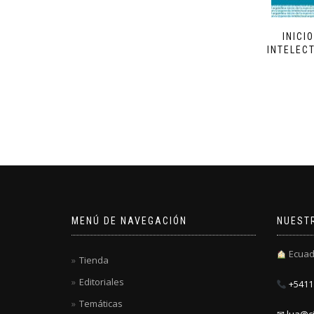
INICI
INTELEC
MENÚ DE NAVEGACIÓN
NUEST
Ecuad
Tienda
Editoriales
+5411 
Temáticas