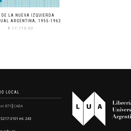
O DE LA NUEVA IZQUIERDA
TUAL ARGENTINA, 1955-1962
$
17,710.00
RO LOCAL
or 871┃CABA
5217-3101 int. 243