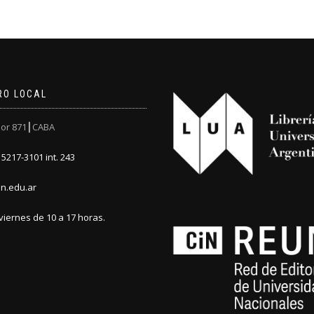
RO LOCAL
or 871┃CABA
5217-3101 int. 243
n.edu.ar
viernes de 10 a 17 horas.