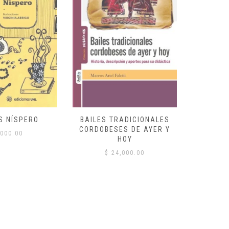
S NÍSPERO
BAILES TRADICIONALES
VID
CORDOBESES DE AYER Y
000.00
$
HOY
$
24,000.00