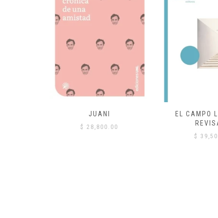
 COMÚN
JUANI
EL CAMPO L
REVIS
00
$
28,800.00
$
39,50