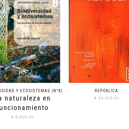
RSIDAD Y ECOSISTEMAS (N°8)
REPÚBLICA
a naturaleza en
$
29,900.00
uncionamiento
$
8,000.00