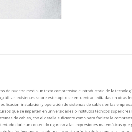
os de nuestro medio un texto comprensivo e introductorio de la tecnología
gráficas existentes sobre este tópico se encuentran editadas en otras le
specificación, instalación y operación de sistemas de cables en las empres
ursos que se imparten en universidades o institutos técnicos superiores.E
temas de cables, con el detalle suficiente como para facilitar la compren
a intentado darle un contenido riguroso a las expresiones matemáticas que
ente los fenómenos y acentuar el aspecto práctico de los temas tratados.