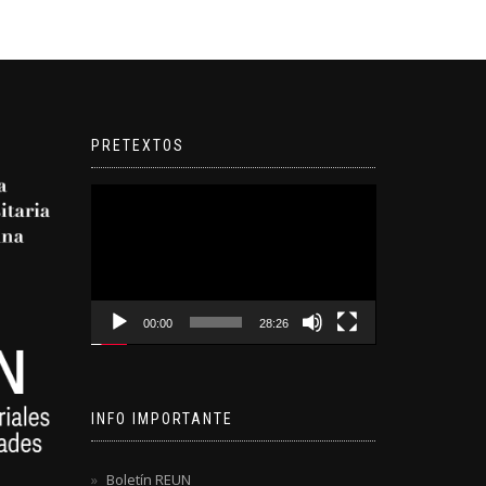
PRETEXTOS
Reproductor
de
video
00:00
28:26
INFO IMPORTANTE
Boletín REUN