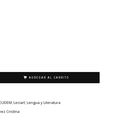
AGREGAR AL CARRITO
EUDEM
,
Leciart
,
Lengua y Literatura
ez Cristina