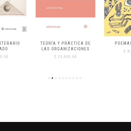
ITERARIO
TEORÍA Y PRÁCTICA DE
POEMA
ADO
LAS ORGANIZACIONES
$
8,
0.00
$
23,000.00