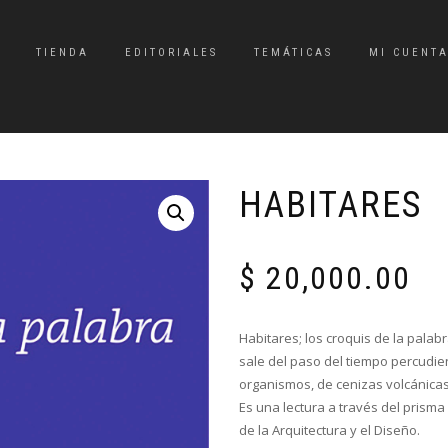
TIENDA
EDITORIALES
TEMÁTICAS
MI CUENT
HABITARES
$
20,000.00
Habitares; los croquis de la palab
sale del paso del tiempo percudie
organismos, de cenizas volcánicas 
Es una lectura a través del prisma
de la Arquitectura y el Diseño.