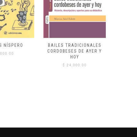
S NÍSPERO
BAILES TRADICIONALES
VID
CORDOBESES DE AYER Y
000.00
$
HOY
$
24,000.00