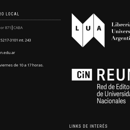
RO LOCAL
or 871┃CABA
5217-3101 int. 243
n.edu.ar
viernes de 10 a 17 horas.
LINKS DE INTERÉS