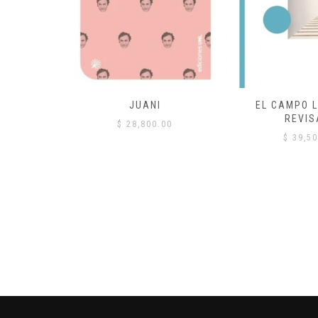
 COMÚN
JUANI
EL CAMPO L
REVIS
00
$
28,800.00
$
39,50