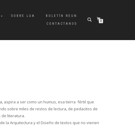
A
SOBRE LUA
BOLETÍN REUN
0
CONTACTANOS
ra, aspira a ser como un humus, esa tierra fértil que
ndo sobre miles de restos de lectura, de pedacitos de
de literatura.
 de la Arquitectura y el Diseño de textos que no vienen