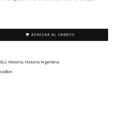
AGREGAR AL CARRITO
NLU
,
Historia
,
Historia Argentina
Fradkin