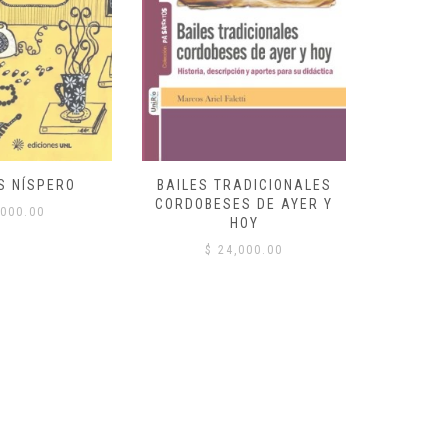
S NÍSPERO
BAILES TRADICIONALES
VID
CORDOBESES DE AYER Y
000.00
$
HOY
$
24,000.00