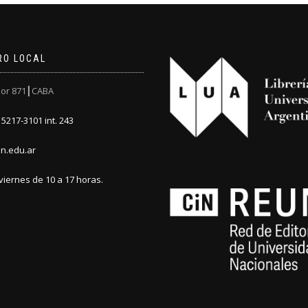
RO LOCAL
or 871┃CABA
5217-3101 int. 243
n.edu.ar
viernes de 10 a 17 horas.