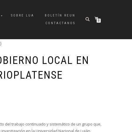
A
SOBRE LUA
BOLETÍN REUN
0
CONTACTANOS
)
OBIERNO LOCAL EN
 RIOPLATENSE
cto del trabajo continuado y sistemático de un grupo que,
investigación en la Universidad Nacional de Luján.