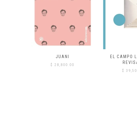
 COMÚN
JUANI
EL CAMPO L
REVIS
00
$
28,800.00
$
39,50