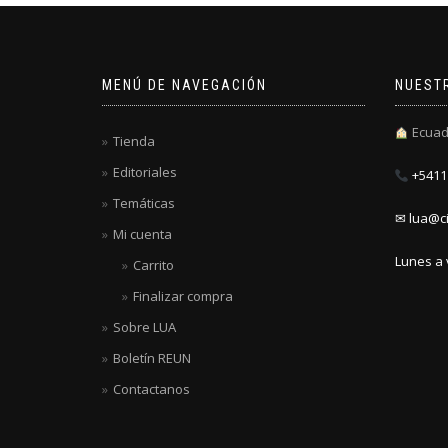
MENÚ DE NAVEGACIÓN
NUEST
Ecuad
Tienda
Editoriales
+5411 
Temáticas
✉ lua@ci
Mi cuenta
Lunes a 
Carrito
Finalizar compra
Sobre LUA
Boletín REUN
Contactanos