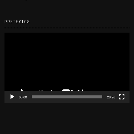
PRETEXTOS
Reproductor
de
video
00:00
28:26