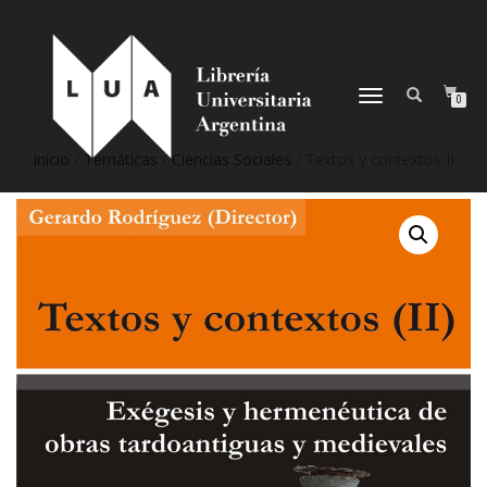
NAVEGACIÓN
0
DESPLEGABLE
Inicio
/
Temáticas
/
Ciencias Sociales
/ Textos y contextos II