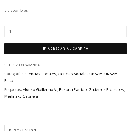
9 disponibles
AGREGAR AL CARRITO
SKU:
9789874027016
Categorías:
Ciencias Sociales
,
Ciencias Sociales UNSAM
,
UNSAM
Edita
Etiquetas:
Alonso Guillermo V.
,
Besana Patricio
,
Gutiérrez Ricardo A.
,
Merlinsky Gabriela
DESCRIPCIÓN