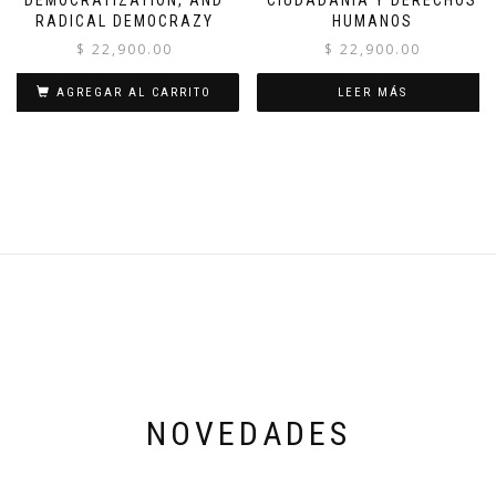
DEMOCRATIZATION, AND
CIUDADANÍA Y DERECHOS
RADICAL DEMOCRAZY
HUMANOS
$
22,900.00
$
22,900.00
AGREGAR AL CARRITO
LEER MÁS
NOVEDADES