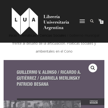
NAVEGACIÓN
0
DESPLEGABLE
Inicio
/
Temáticas
/
Ciencias Sociales
/ Gobierno municipal
frente al desafío de la articulación. Políticas sociales y
ambientales en el Cono