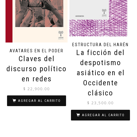
ESTRUCTURA DEL HARÉN
AVATARES EN EL PODER
La ficción del
Claves del
despotismo
discurso político
asiático en el
en redes
Occidente
$
22,900.00
clásico
AGREGAR AL CARRITO
$
23,500.00
AGREGAR AL CARRITO