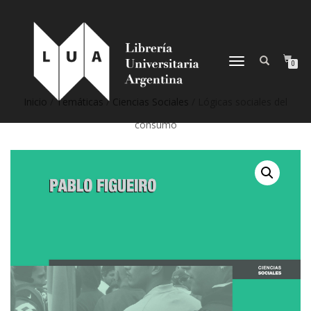
NAVEGACIÓN
0
DESPLEGABLE
Inicio
/
Temáticas
/
Ciencias Sociales
/ Lógicas sociales del
consumo