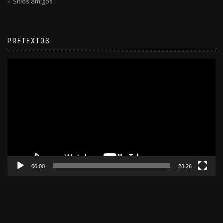
Sitios amigos
PRETEXTOS
Reproductor
de
video
00:00
28:26