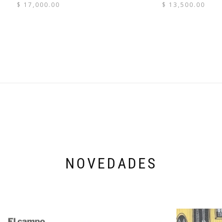
$
17,000.00
$
13,500.00
NOVEDADES