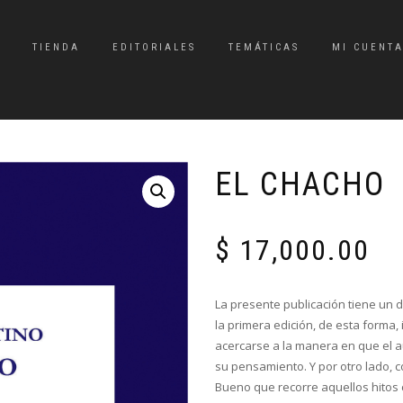
TIENDA
EDITORIALES
TEMÁTICAS
MI CUENT
EL CHACHO
$
17,000.00
La presente publicación tiene un do
la primera edición, de esta forma, 
acercarse a la manera en que el au
su pensamiento. Y por otro lado, 
Bueno que recorre aquellos hitos 