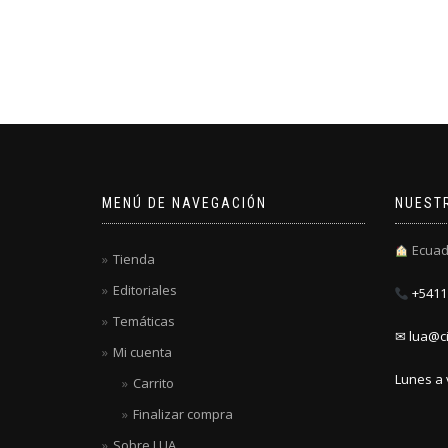
MENÚ DE NAVEGACIÓN
NUEST
Ecuad
Tienda
Editoriales
+5411 
Temáticas
✉ lua@ci
Mi cuenta
Lunes a 
Carrito
Finalizar compra
Sobre LUA