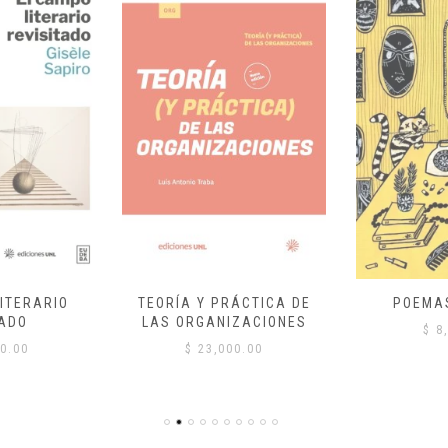
ITERARIO
TEORÍA Y PRÁCTICA DE
POEMA
ADO
LAS ORGANIZACIONES
$
8,
0.00
$
23,000.00