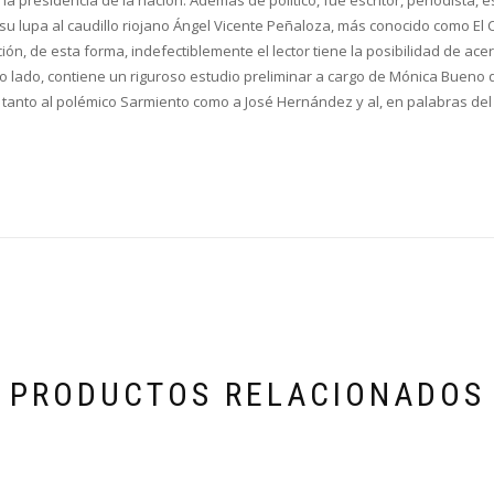
 la presidencia de la nación. Además de político, fue escritor, periodista, 
u lupa al caudillo riojano Ángel Vicente Peñaloza, más conocido como El C
ción, de esta forma, indefectiblemente el lector tiene la posibilidad de ac
ro lado, contiene un riguroso estudio preliminar a cargo de Mónica Bueno 
tanto al polémico Sarmiento como a José Hernández y al, en palabras del 
PRODUCTOS RELACIONADOS