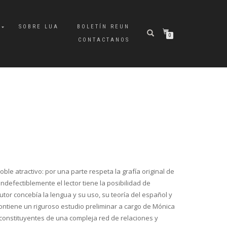
A
SOBRE LUA
BOLETÍN REUN
0
CONTACTANOS
ble atractivo: por una parte respeta la grafía original de
indefectiblemente el lector tiene la posibilidad de
tor concebía la lengua y su uso, su teoría del español y
contiene un riguroso estudio preliminar a cargo de Mónica
constituyentes de una compleja red de relaciones y