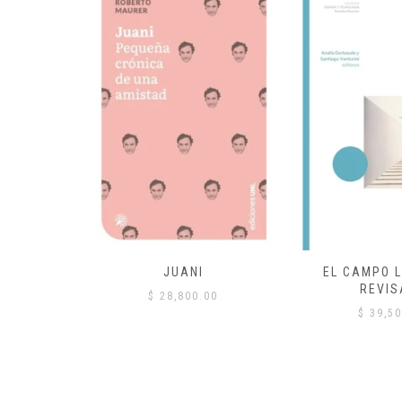
 COMÚN
JUANI
EL CAMPO L
REVIS
00
$
28,800.00
$
39,50