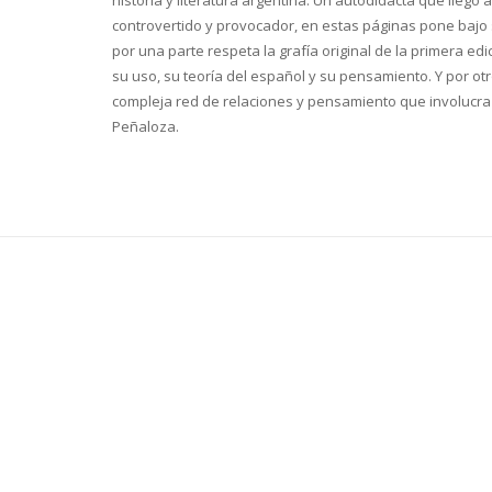
historia y literatura argentina. Un autodidacta que llegó a
controvertido y provocador, en estas páginas pone bajo s
por una parte respeta la grafía original de la primera edi
su uso, su teoría del español y su pensamiento. Y por ot
compleja red de relaciones y pensamiento que involucra 
Peñaloza.