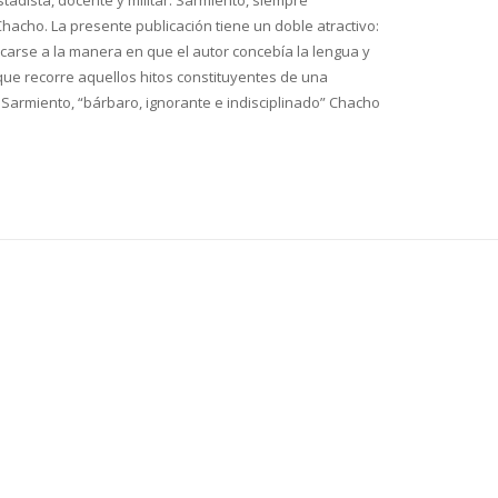
estadista, docente y militar. Sarmiento, siempre
hacho. La presente publicación tiene un doble atractivo:
ercarse a la manera en que el autor concebía la lengua y
que recorre aquellos hitos constituyentes de una
Sarmiento, “bárbaro, ignorante e indisciplinado” Chacho