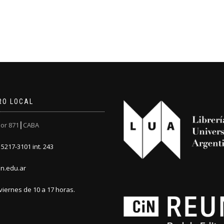
RO LOCAL
or 871┃CABA
5217-3101 int. 243
n.edu.ar
viernes de 10 a 17 horas.