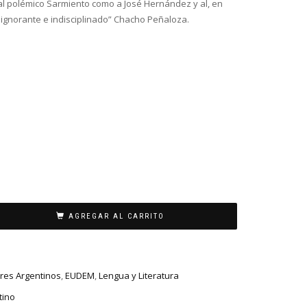
al polémico Sarmiento como a José Hernández y al, en
 ignorante e indisciplinado” Chacho Peñaloza.
AGREGAR AL CARRITO
ores Argentinos
,
EUDEM
,
Lengua y Literatura
tino