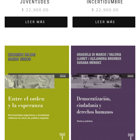
JUVENTUDES
INCERTIDUMBRE
$
22,900.00
$
22,900.00
LEER MÁS
LEER MÁS