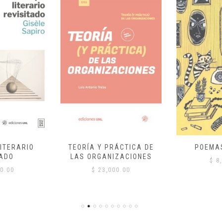
ITERARIO
TEORÍA Y PRÁCTICA DE
POEMA
ADO
LAS ORGANIZACIONES
$
8,
0.00
$
23,000.00