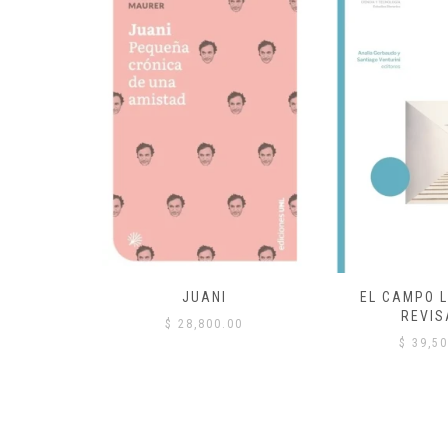
 COMÚN
JUANI
EL CAMPO L
REVIS
00
$
28,800.00
$
39,50