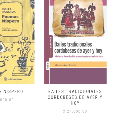
S NÍSPERO
BAILES TRADICIONALES
VID
CORDOBESES DE AYER Y
000.00
$
HOY
$
24,000.00