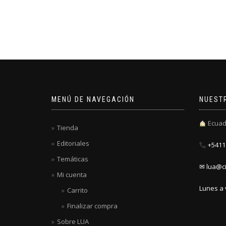
MENÚ DE NAVEGACIÓN
NUEST
Ecuad
Tienda
Editoriales
+5411 
Temáticas
✉ lua@ci
Mi cuenta
Lunes a 
Carrito
Finalizar compra
Sobre LUA