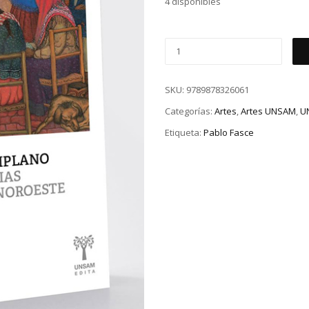
4 disponibles
SKU:
9789878326061
Categorías:
Artes
,
Artes UNSAM
,
U
Etiqueta:
Pablo Fasce