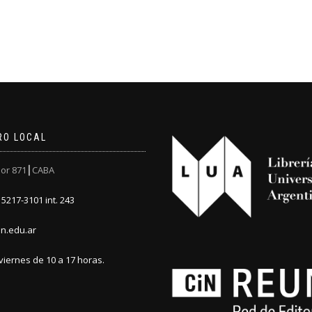
RO LOCAL
or 871┃CABA
5217-3101 int. 243
n.edu.ar
viernes de 10 a 17 horas.