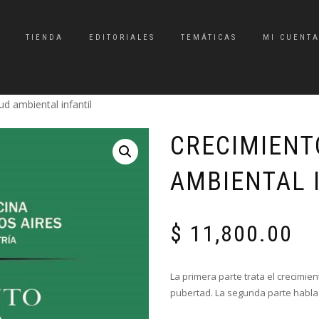
TIENDA
EDITORIALES
TEMÁTICAS
MI CUENT
ud ambiental infantil
CRECIMIENTO
AMBIENTAL 
$
11,800.00
La primera parte trata el crecimie
pubertad. La segunda parte habla s