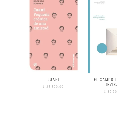
 COMÚN
JUANI
EL CAMPO L
REVIS
00
$
28,800.00
$
39,50