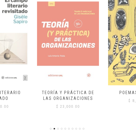
ITERARIO
TEORÍA Y PRÁCTICA DE
POEMA
ADO
LAS ORGANIZACIONES
$
8,
0.00
$
23,000.00