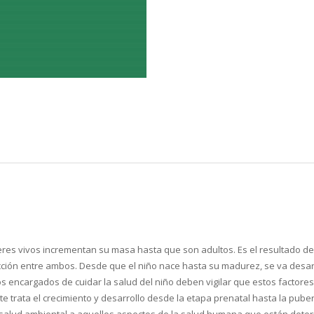
eres vivos incrementan su masa hasta que son adultos. Es el resultado de t
eracción entre ambos. Desde que el niño nace hasta su madurez, se va des
os encargados de cuidar la salud del niño deben vigilar que estos facto
rte trata el crecimiento y desarrollo desde la etapa prenatal hasta la pub