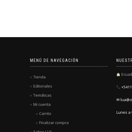
MENÚ DE NAVEGACIÓN
NUEST
Ecuad
Tienda
Editoriales
+5411 
Temáticas
✉ lua@ci
Mi cuenta
Lunes a 
Carrito
Finalizar compra
Sobre LUA