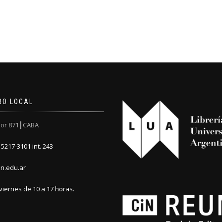
RO LOCAL
or 871┃CABA
5217-3101 int. 243
n.edu.ar
viernes de 10 a 17 horas.