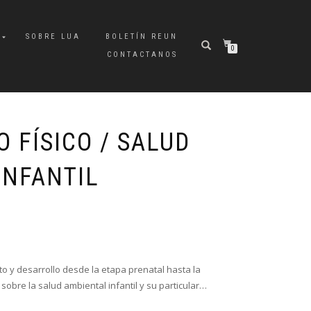
A
SOBRE LUA
BOLETÍN REUN
0
CONTACTANOS
 FÍSICO / SALUD
INFANTIL
nto y desarrollo desde la etapa prenatal hasta la
obre la salud ambiental infantil y su particular…