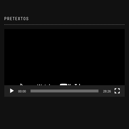
PRETEXTOS
Reproductor
de
video
00:00
28:26