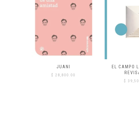
 COMÚN
JUANI
EL CAMPO L
REVIS
00
$
28,800.00
$
39,50