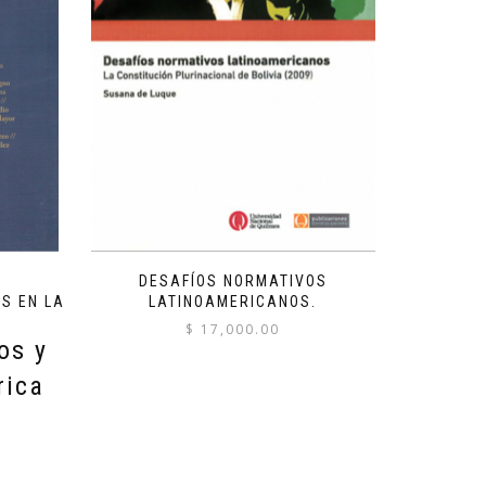
N
DESAFÍOS NORMATIVOS
S EN LA
LATINOAMERICANOS.
$
17,000.00
os y
rica