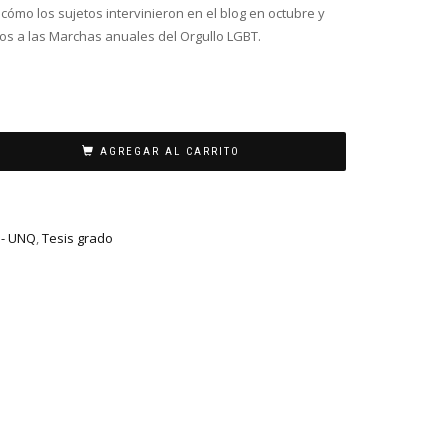
ómo los sujetos intervinieron en el blog en octubre y
s a las Marchas anuales del Orgullo LGBT.
AGREGAR AL CARRITO
 - UNQ
,
Tesis grado