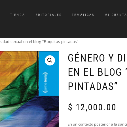
TIENDA
EDITORIALES
TEMÁTICAS
MI CUENT
sidad sexual en el blog “Boquitas pintadas”
GÉNERO Y D
EN EL BLOG 
PINTADAS”
$
12,000.00
En un contexto posterior a la sanci