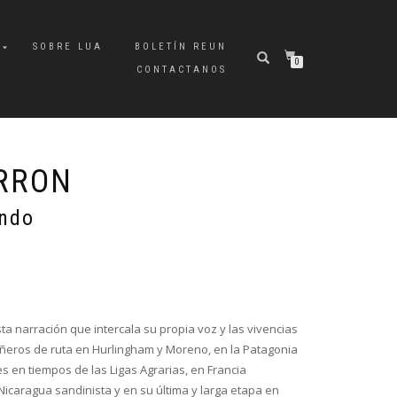
A
SOBRE LUA
BOLETÍN REUN
0
CONTACTANOS
RRON
undo
a narración que intercala su propia voz y las vivencias
eros de ruta en Hurlingham y Moreno, en la Patagonia
s en tiempos de las Ligas Agrarias, en Francia
Nicaragua sandinista y en su última y larga etapa en