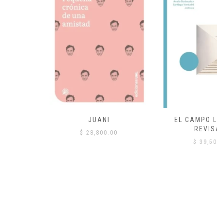
 COMÚN
JUANI
EL CAMPO L
REVIS
00
$
28,800.00
$
39,50