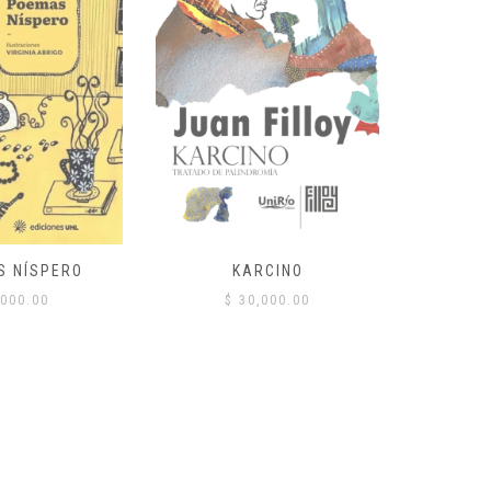
S NÍSPERO
KARCINO
BAILES
CORDOB
000.00
$
30,000.00
$