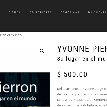
TIENDA
EDITORIALES
TEMÁTICAS
MI CUENT
ar en el mundo
YVONNE PIE
Su lugar en el m
$
500.00
Del testimonio de Yvonne surge est
de muchos que fueron sus compañ
junto a los Mapuches, en Corriente
denunciando a la dictadura, en la 