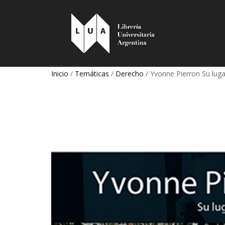
Inicio
/
Temáticas
/
Derecho
/ Yvonne Pierron Su lug