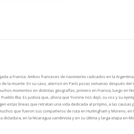
egada a Francia. Ambos franceses de nacimiento radicados en la Argentina
 de la muerte. En su caso, aterrizó en París pocas semanas después del s
os momentos en distintas geografías, primero en Francia, luego en Nic
a a Pueblo Illia. Es justicia que, ahora que Yvonne nos dejó, su voz y su
en estas líneas que retratan una vida dedicada al prójimo, a las causas 
de muchos que fueron sus compañeros de ruta en Hurlingham y Moreno, en l
a dictadura, en la Nicaragua sandinista y en su última y larga etapa en Mis