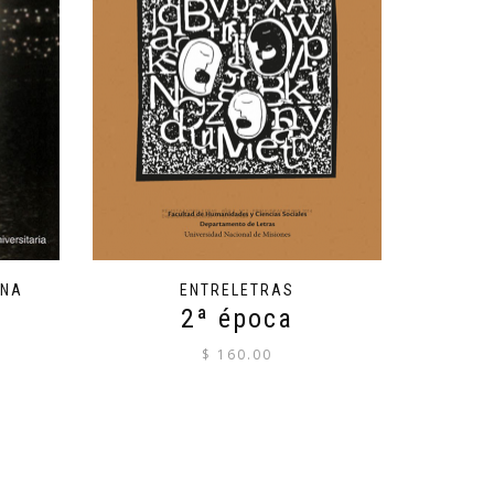
UNA
ENTRELETRAS
2ª época
$
160.00