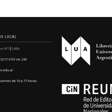
RO LOCAL
or 871┃CABA
5217-3101 int. 243
n.edu.ar
viernes de 10 a 17 horas.