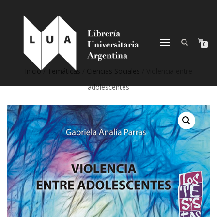
NAVEGACIÓN
0
DESPLEGABLE
Inicio
/
Temáticas
/
Ciencias Sociales
/ Violencia entre
adolescentes