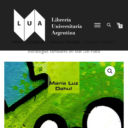
NAVEGACIÓN
0
DESPLEGABLE
Inicio
/
Temáticas
/
Ciencias Sociales
/ Trabajo infantil y
estrategias familiares en Mar Del Plata