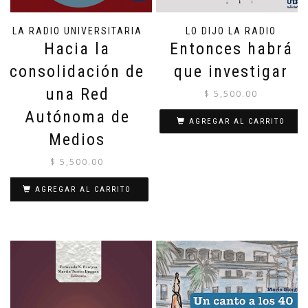
LA RADIO UNIVERSITARIA
LO DIJO LA RADIO
Hacia la
Entonces habrá
consolidación de
que investigar
una Red
$
5,500.00
Autónoma de
AGREGAR AL CARRITO
Medios
$
5,500.00
AGREGAR AL CARRITO