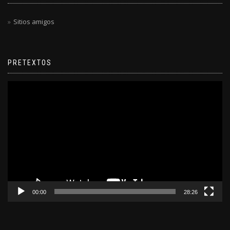
Sitios amigos
PRETEXTOS
Reproductor
de
video
00:00
28:26