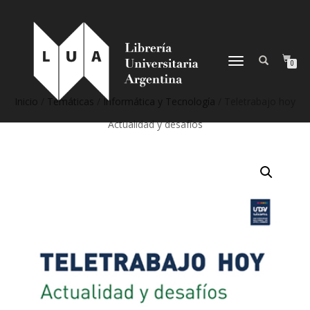
NAVEGACIÓN
0
DESPLEGABLE
Inicio
/
Temáticas
/
Informática y Tecnología
/ Teletrabajo hoy
Actualidad y desafíos