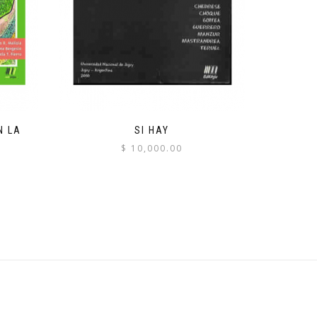
N LA
SI HAY
$
10,000.00