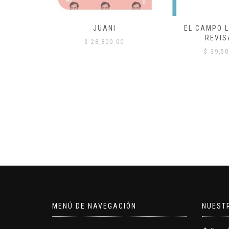
 COMÚN
JUANI
EL CAMPO L
REVIS
00
$
28,800.00
$
39,50
MENÚ DE NAVEGACIÓN
NUEST