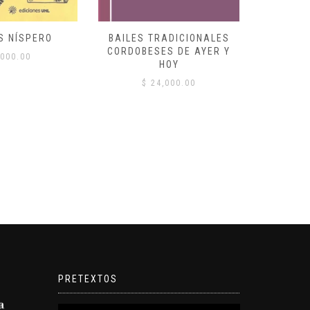
S NÍSPERO
BAILES TRADICIONALES
VID
CORDOBESES DE AYER Y
000.00
$
HOY
$
24,000.00
PRETEXTOS