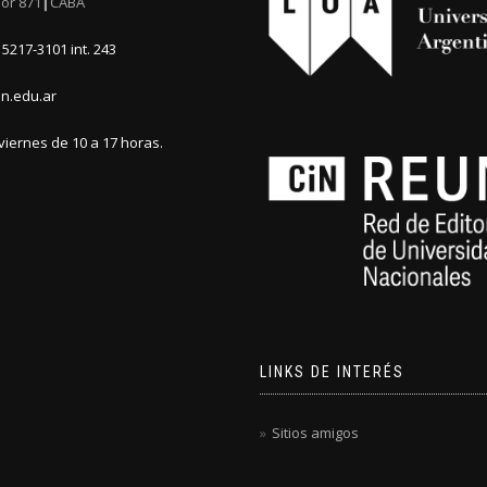
or 871┃CABA
5217-3101 int. 243
n.edu.ar
viernes de 10 a 17 horas.
LINKS DE INTERÉS
Sitios amigos