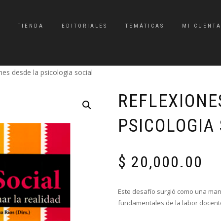
TIENDA
EDITORIALES
TEMÁTICAS
MI CUENT
nes desde la psicologia social
REFLEXIONE
PSICOLOGIA
$
20,000.00
Este desafío surgió como una ma
fundamentales de la labor docente