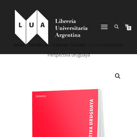
NAVEGACIÓN
0
DESPLEGABLE
Inicio
/
Temáticas
/
Ciencias Sociales
/ Psicomotricidad.
Perspectiva uruguaya