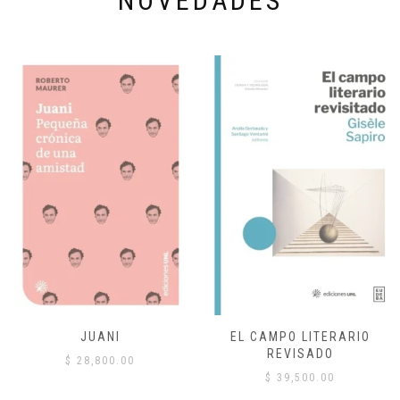
NOVEDADES
JUANI
EL CAMPO LITERARIO
REVISADO
$
28,800.00
$
39,500.00