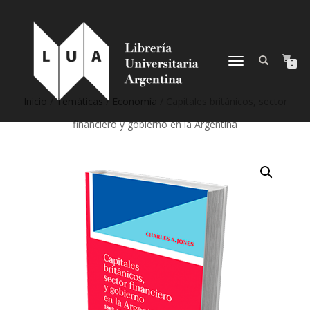
NAVEGACIÓN
0
DESPLEGABLE
Inicio
/
Temáticas
/
Economía
/ Capitales británicos, sector
financiero y gobierno en la Argentina