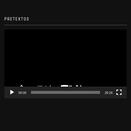
PRETEXTOS
Reproductor
de
video
00:00
28:26