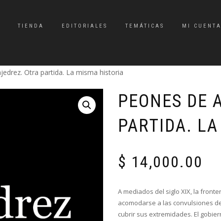
TIENDA
EDITORIALES
TEMÁTICAS
MI CUENT
jedrez. Otra partida. La misma historia
PEONES DE 
PARTIDA. LA
$
14,000.00
A mediados del siglo XIX, la front
acomodarse a las convulsiones de
cubrir sus extremidades. El gobie