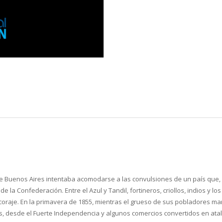
a de Buenos Aires intentaba acomodarse a las convulsiones de un país que
 la Confederación. Entre el Azul y Tandil, fortineros, criollos, indios y 
raje. En la primavera de 1855, mientras el grueso de sus pobladores mar
os, desde el Fuerte Independencia y algunos comercios convertidos en at