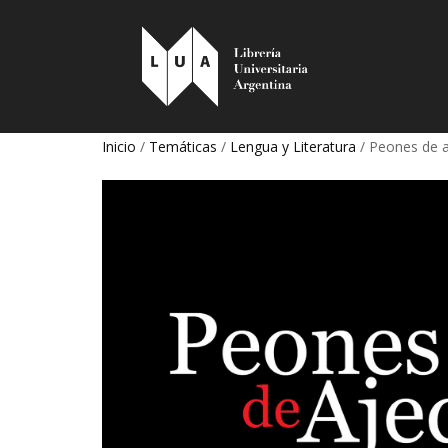
Inicio
/
Temáticas
/
Lengua y Literatura
/ Peones de a