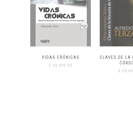
IONALES
VIDAS CRÓNICAS
CLAVES DE LA 
 AYER Y
CÓRD
$
26,000.00
$
28,00
00