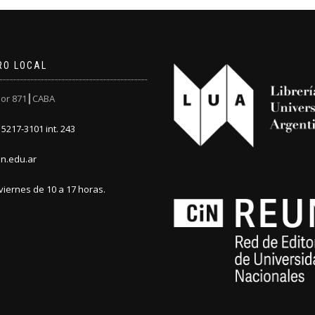
RO LOCAL
or 871┃CABA
5217-3101 int. 243
n.edu.ar
viernes de 10 a 17 horas.