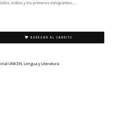
criollos, indios y los primeros inmigrantes, …
AGREGAR AL CARRITO
torial UNICEN
,
Lengua y Literatura