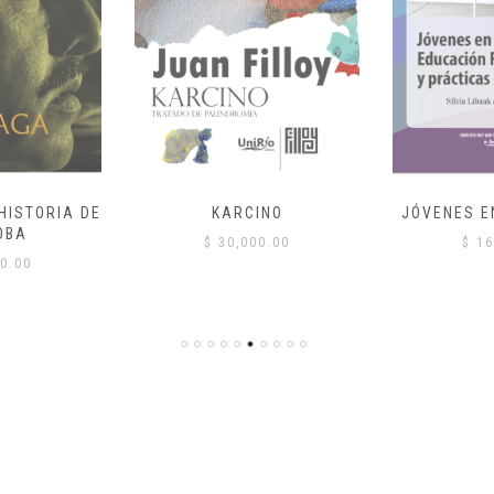
HISTORIA DE
KARCINO
JÓVENES E
OBA
$
30,000.00
$
16
0.00