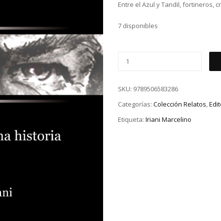
Entre el Azul y Tandil, fortineros, 
7 disponibles
SKU:
9789506583286
Categorías:
Colección Relatos
,
Edi
Etiqueta:
Iriani Marcelino