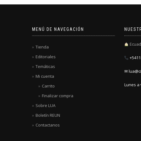
MENÚ DE NAVEGACIÓN
NUEST
Ecuad
Tienda
Editoriales
+5411 
Temáticas
✉ lua@ci
Mi cuenta
Lunes a 
Carrito
Finalizar compra
Sobre LUA
Boletín REUN
Contactanos