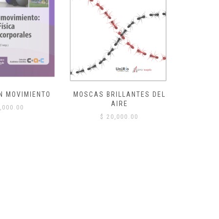
N MOVIMIENTO
MOSCAS BRILLANTES DEL
POE
AIRE
,000.00
$
20,000.00