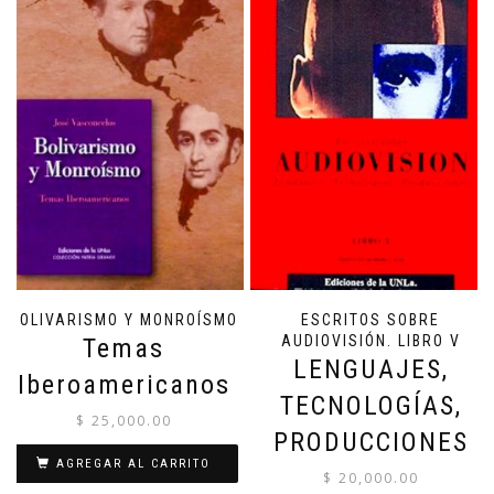
BOLIVARISMO Y MONROÍSMO
ESCRITOS SOBRE
AUDIOVISIÓN. LIBRO V
Temas
LENGUAJES,
Iberoamericanos
TECNOLOGÍAS,
$
25,000.00
PRODUCCIONES
AGREGAR AL CARRITO
$
20,000.00