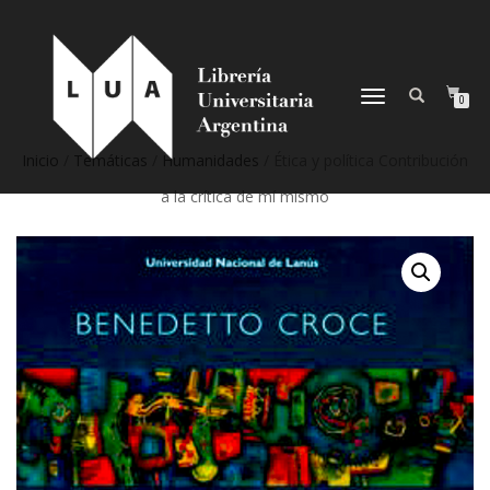
NAVEGACIÓN
0
DESPLEGABLE
Inicio
/
Temáticas
/
Humanidades
/ Ética y política Contribución
a la crítica de mí mismo