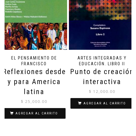
EL PENSAMIENTO DE
ARTES INTEGRADAS Y
FRANCISCO
EDUCACIÓN. LIBRO II
Reflexiones desde
Punto de creación
y para America
interactiva
latina
$
12,000.00
$
25,000.00
AGREGAR AL CARRITO
AGREGAR AL CARRITO