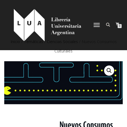
NAVEGACIÓN
0
DESPLEGABLE
Inicio
/
Temáticas
/
Ciencias Sociales
/ Nuevos Consumos
Culturales