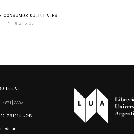
S CONSUMOS CULTURALES
$
18,216.00
RO LOCAL
or 871┃CABA
5217-3101 int. 243
n.edu.ar