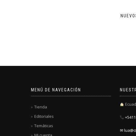
NUEVO
MENÚ DE NAVEGACIÓN
NUEST
Ecuad
Tienda
Editoriales
+5411 
Temáticas
✉ lua@ci
Mi cuenta