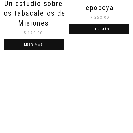
Un estudio sobre
epopeya
los tabacaleros de
$
350.00
Misiones
LEER MÁS
$
170.00
LEER MÁS