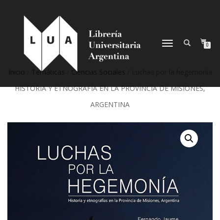
NAVEGACIÓN
0
DESPLEGABLE
Inicio
/
Temáticas
/
Ciencias Sociales
/ Luchas por la hegemonía
HISTORIA Y ETNOGRAFÍA EN LA PROVINCIA DE MISIONES,
ARGENTINA