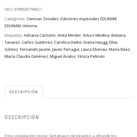
SKU:
9789505794621
Categorías:
Ciencias Sociales
,
Ediciones especiales EDUNAM
,
EDUNAM
,
Historia
Etiquetas:
Adriana Carísimo
,
Anita Minder
,
Arturo Medina
,
Betiana
Tavarez
,
Carlos Gutiérrez
,
Carolina Detke
,
Diana Haugg
,
Elías
Gómez
,
Fernando Jaume
,
Javier Ferragut
,
Laura Ebenau
,
María Báez
,
María Claudia Giménez
,
Miguel Ávalos
,
Yésica Pelinski
DESCRIPCIÓN
DESCRIPCIÓN
Esta compilación reúne 14 trabajos destinados a difundir los