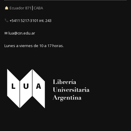
Ecuador 871┃CABA
+5411 5217-3101 int. 243
✉ lua@cin.edu.ar
Lunes a viernes de 10 a 17 horas.