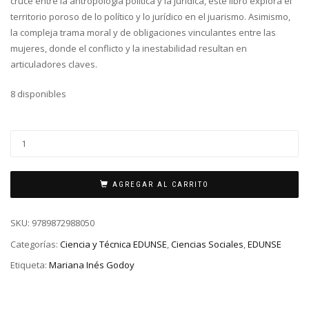
cruce entre la antropología política y la jurídica, este libro explora el
territorio poroso de lo político y lo jurídico en el juarismo. Asimismo,
la compleja trama moral y de obligaciones vinculantes entre las
mujeres, donde el conflicto y la inestabilidad resultan en
articuladores claves.
8 disponibles
AGREGAR AL CARRITO
SKU:
9789872988050
Categorías:
Ciencia y Técnica EDUNSE
,
Ciencias Sociales
,
EDUNSE
Etiqueta:
Mariana Inés Godoy