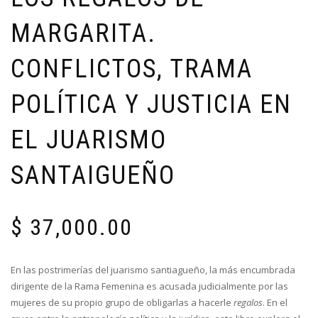
MARGARITA.
CONFLICTOS, TRAMA
POLÍTICA Y JUSTICIA EN
EL JUARISMO
SANTAIGUEÑO
$
37,000.00
En las postrimerías del juarismo santiagueño, la más encumbrada
dirigente de la Rama Femenina es acusada judicialmente por las
mujeres de su propio grupo de obligarlas a hacerle
regalos
. En el