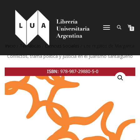
NAVEGACIÓN
0
DESPLEGABLE
Inicio
/
Temáticas
/
Ciencias Sociales
/ Los regalos de Margarita.
Conflictos, trama política y justicia en el juarismo santaigueño