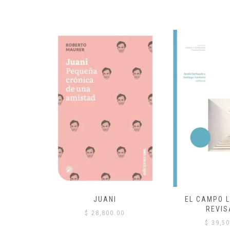
 COMÚN
JUANI
EL CAMPO L
REVIS
00
$
28,800.00
$
39,50