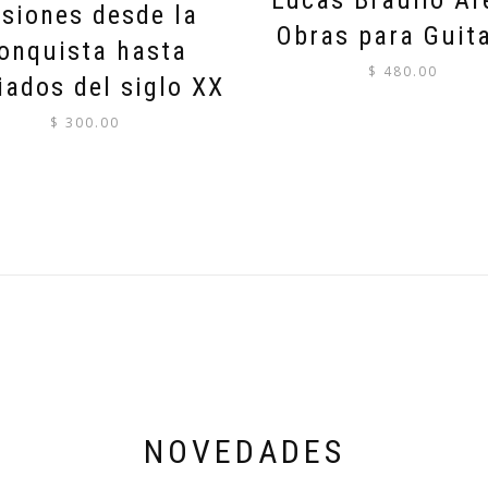
Lucas Braulio Ar
siones desde la
Obras para Guit
onquista hasta
$
480.00
ados del siglo XX
$
300.00
NOVEDADES