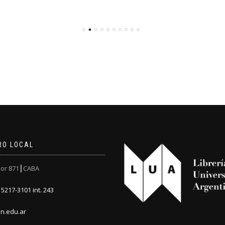
RO LOCAL
or 871┃CABA
5217-3101 int. 243
n.edu.ar