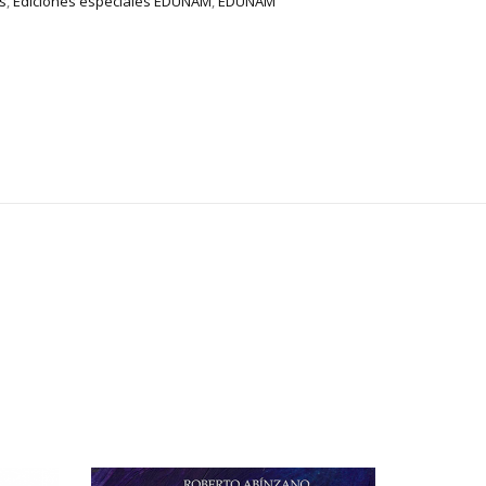
s
,
Ediciones especiales EDUNAM
,
EDUNAM