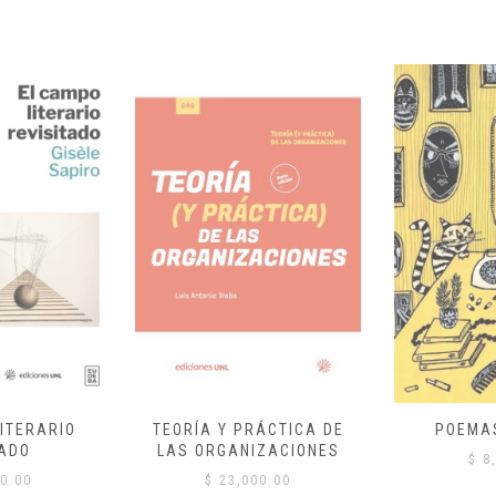
ITERARIO
TEORÍA Y PRÁCTICA DE
POEMA
ADO
LAS ORGANIZACIONES
$
8,
0.00
$
23,000.00