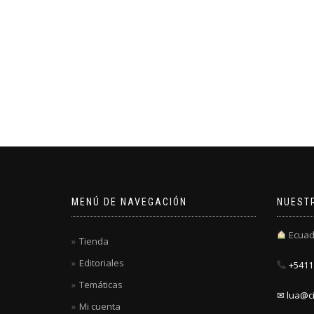
MENÚ DE NAVEGACIÓN
NUEST
Ecuad
Tienda
Editoriales
+5411 
Temáticas
✉ lua@ci
Mi cuenta