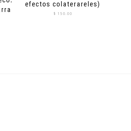
eco.
efectos colaterareles)
arra
$
150.00