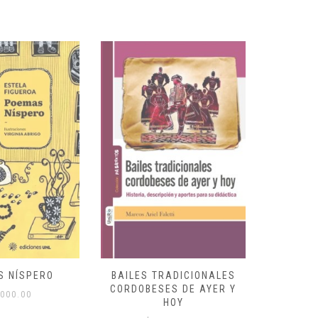
S NÍSPERO
BAILES TRADICIONALES
VID
CORDOBESES DE AYER Y
000.00
$
HOY