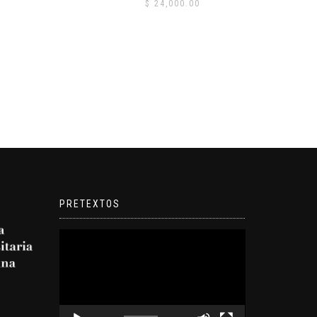
$
24,000.00
PRETEXTOS
Reproductor
de
video