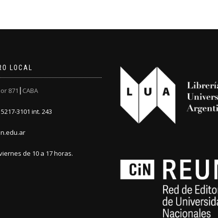
RO LOCAL
or 871┃CABA
5217-3101 int. 243
n.edu.ar
viernes de 10 a 17 horas.