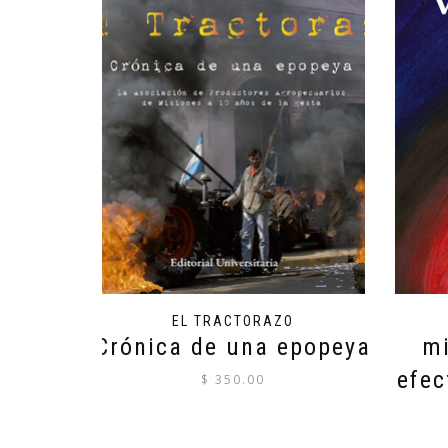
EL TRACTORAZO
Crónica de una epopeya
mi
efec
$
350.00