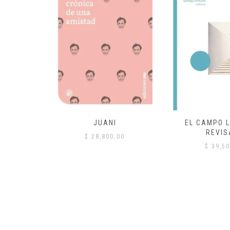
 COMÚN
JUANI
EL CAMPO L
REVIS
00
$
28,800.00
$
39,50