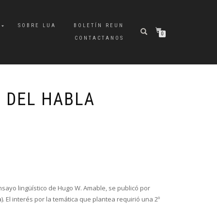
A
SOBRE LUA
BOLETÍN REUN
0
CONTACTANOS
S DEL HABLA
nsayo lingüístico de Hugo W. Amable, se publicó por
. El interés por la temática que plantea requirió una 2º