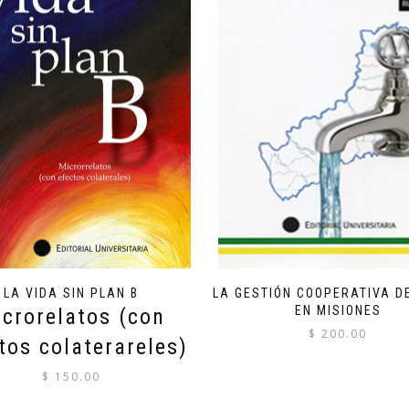
LA VIDA SIN PLAN B
LA GESTIÓN COOPERATIVA D
EN MISIONES
crorelatos (con
$
200.00
tos colaterareles)
$
150.00