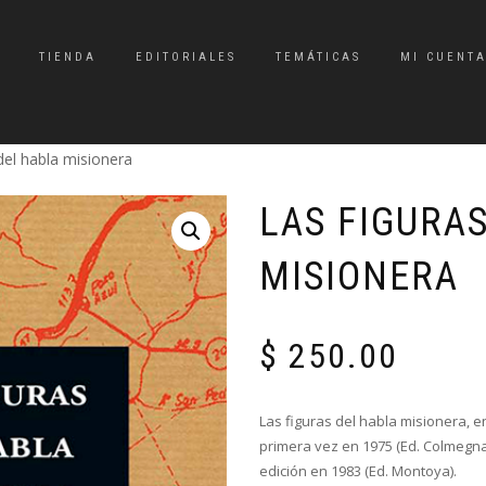
TIENDA
EDITORIALES
TEMÁTICAS
MI CUENT
del habla misionera
LAS FIGURA
MISIONERA
$
250.00
Las figuras del habla misionera, e
primera vez en 1975 (Ed. Colmegna)
edición en 1983 (Ed. Montoya).