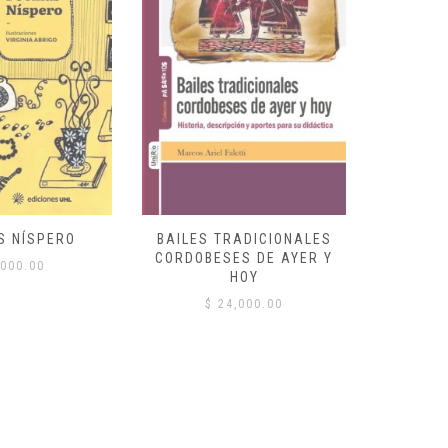
S NÍSPERO
BAILES TRADICIONALES
VID
CORDOBESES DE AYER Y
000.00
$
HOY
$
24,000.00