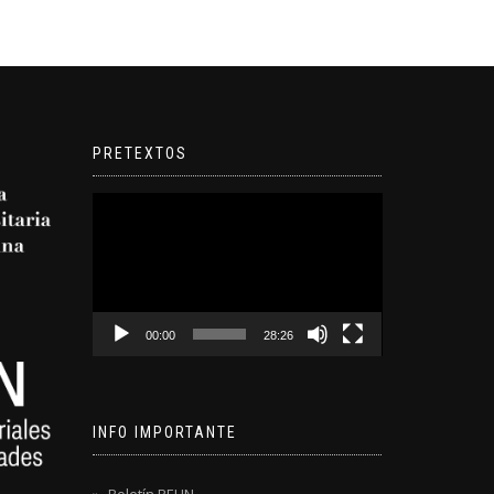
PRETEXTOS
Reproductor
de
video
00:00
28:26
INFO IMPORTANTE
Boletín REUN