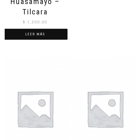
Huasamayo –
Tilcara
$
1,300.00
LEER MÁS