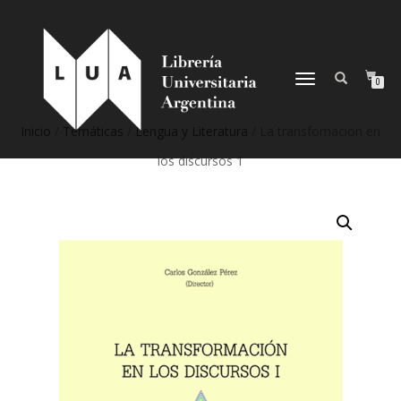
NAVEGACIÓN
0
DESPLEGABLE
Inicio
/
Temáticas
/
Lengua y Literatura
/ La transfomacion en
los discursos 1