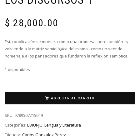
$
28,000.00
Esta publicación se muestra como una promesa, pero también –y
volviendo a la matriz semiológica del mismo– como un sentido
homenaje a los pensadores que fundaron la reflexión semiótica
1 disponibles
AGREGAR AL CARRITO
SKU:
9789507215049
Categorías:
EDIUNJU
,
Lengua y Literatura
Etiqueta:
Carlos Gonzalez Perez