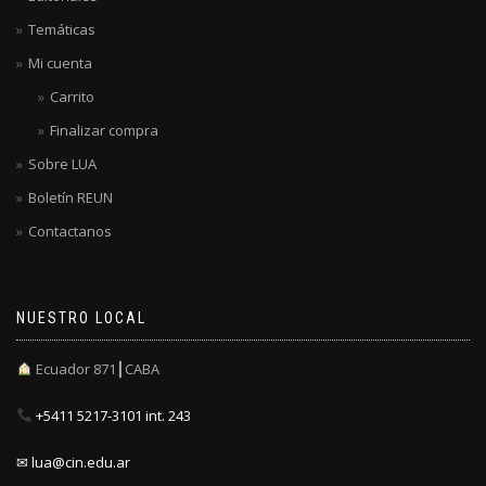
Temáticas
Mi cuenta
Carrito
Finalizar compra
Sobre LUA
Boletín REUN
Contactanos
NUESTRO LOCAL
Ecuador 871┃CABA
+5411 5217-3101 int. 243
✉ lua@cin.edu.ar