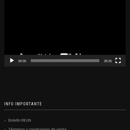
Reproductor
de
video
00:00
28:26
INFO IMPORTANTE
Boletín REUN
Términos y condiciones de venta