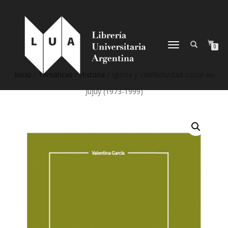
NAVEGACIÓN
0
DESPLEGABLE
Inicio
/
Temáticas
/
Historia
/ Iglesia y conflictividad social en
Jujuy (1973-1999)