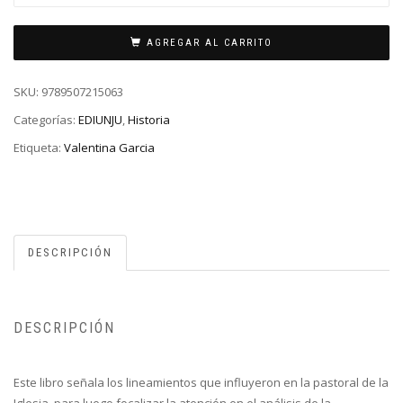
AGREGAR AL CARRITO
SKU:
9789507215063
Categorías:
EDIUNJU
,
Historia
Etiqueta:
Valentina Garcia
DESCRIPCIÓN
DESCRIPCIÓN
Este libro señala los lineamientos que influyeron en la pastoral de la
Iglesia, para luego focalizar la atención en el análisis de la