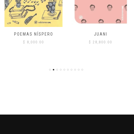
POEMAS NÍSPERO
JUANI
$
8,000.00
$
28,800.00