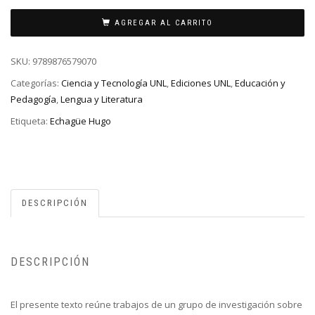
AGREGAR AL CARRITO
SKU:
9789876579070
Categorías:
Ciencia y Tecnología UNL
,
Ediciones UNL
,
Educación y
Pedagogía
,
Lengua y Literatura
Etiqueta:
Echagüe Hugo
DESCRIPCIÓN
DESCRIPCIÓN
El presente texto reúne trabajos de un grupo de investigación sobre