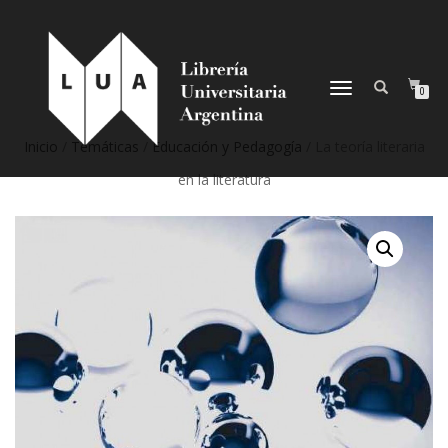
NAVEGACIÓN
0
DESPLEGABLE
Inicio
/
Temáticas
/
Educación y Pedagogía
/ La teoría literaria
en la literatura