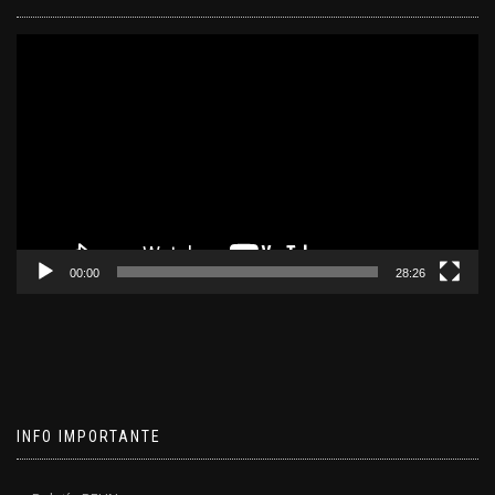
Reproductor
de
video
00:00
28:26
INFO IMPORTANTE