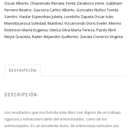
Oscar Alberto
,
Chiavenato Renata
,
Fonte Zarabozo Irene
,
Gabbiani
Ferreiro Beatriz
,
Gazzera Carlos Alberto
,
Gonzales Nuñez Tomás
Sandro
,
Haidar Esperidiao Julieta
,
Londoño Zapata Oscar Iván
,
Mariotta Jesica Soledad
,
Martínez Vizcarrondo Doris Evelin
,
Merino
Dickinson María Eugenia
,
Oteíza Silva María Teresa
,
Pardo Abril
Neyla Graciela
,
Raiter Alejandro Guillermo
,
Zavala Cisneros Virginia
DESCRIPCIÓN
DESCRIPCIÓN
Los resultados que nos brinda este libro son dignos de un trabajo
riguroso y exhaustivo tanto del entrevistador, como de los
entrevistados. Es un excelente texto, de entrevistas/artículos (un