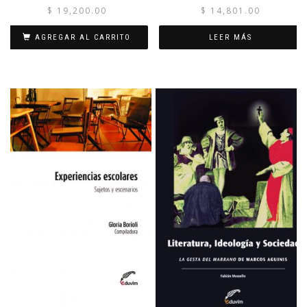
$
19,200.00
$
14,801.00
AGREGAR AL CARRITO
LEER MÁS