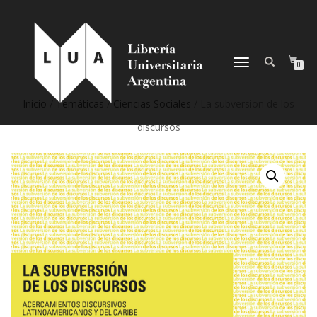
NAVEGACIÓN
0
DESPLEGABLE
Inicio
/
Temáticas
/
Ciencias Sociales
/ La subversion de los
discursos