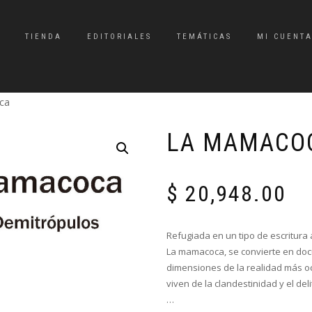
TIENDA
EDITORIALES
TEMÁTICAS
MI CUENT
ca
LA MAMACO
$
20,948.00
Refugiada en un tipo de escritura a
La mamacoca, se convierte en do
dimensiones de la realidad más o
viven de la clandestinidad y el d
…