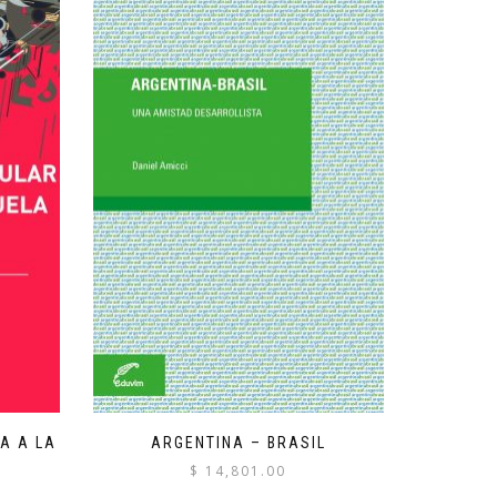
A A LA
ARGENTINA – BRASIL
$
14,801.00