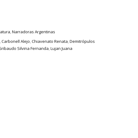
ratura
,
Narradoras Argentinas
,
Carbonell Alejo
,
Chiavenato Renata
,
Demitrópulos
Gribaudo Silvina Fernanda
,
Lujan Juana