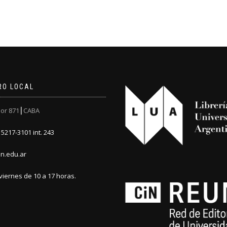
RO LOCAL
or 871┃CABA
5217-3101 int. 243
n.edu.ar
viernes de 10 a 17 horas.