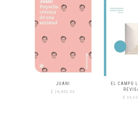
 COMÚN
JUANI
EL CAMPO L
REVIS
00
$
28,800.00
$
39,50