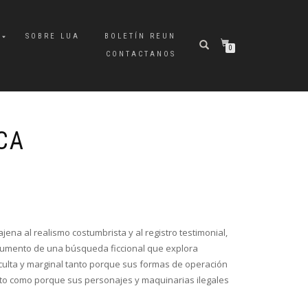
A
SOBRE LUA
BOLETÍN REUN
0
CONTACTANOS
CA
jena al realismo costumbrista y al registro testimonial,
cumento de una búsqueda ficcional que explora
culta y marginal tanto porque sus formas de operación
elito como porque sus personajes y maquinarias ilegales