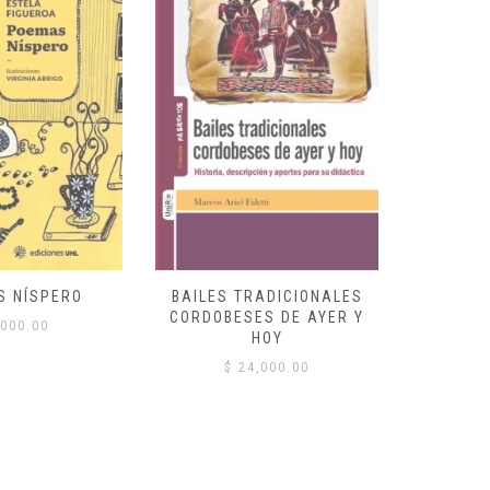
S NÍSPERO
BAILES TRADICIONALES
VID
CORDOBESES DE AYER Y
000.00
$
HOY
$
24,000.00