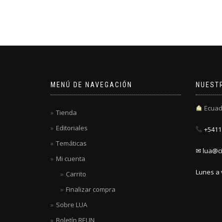
MENÚ DE NAVEGACIÓN
NUEST
Ecuad
Tienda
Editoriales
+5411 
Temáticas
✉ lua@ci
Mi cuenta
Lunes a 
Carrito
Finalizar compra
Sobre LUA
Boletín REUN