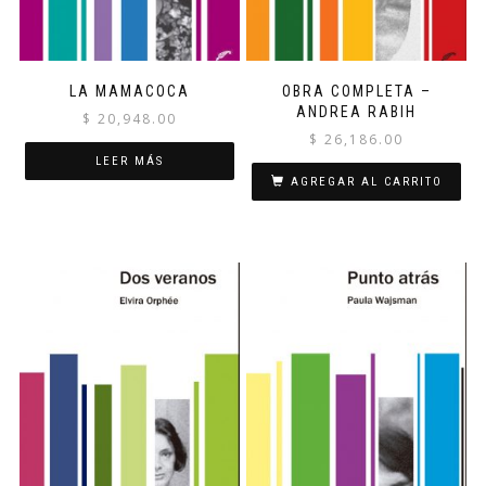
LA MAMACOCA
OBRA COMPLETA –
ANDREA RABIH
$
20,948.00
$
26,186.00
LEER MÁS
AGREGAR AL CARRITO