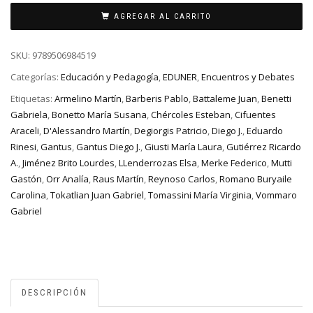
AGREGAR AL CARRITO
SKU:
9789506984519
Categorías:
Educación y Pedagogía
,
EDUNER
,
Encuentros y Debates
Etiquetas:
Armelino Martín
,
Barberis Pablo
,
Battaleme Juan
,
Benetti
Gabriela
,
Bonetto María Susana
,
Chércoles Esteban
,
Cifuentes
Araceli
,
D'Alessandro Martín
,
Degiorgis Patricio
,
Diego J.
,
Eduardo
Rinesi
,
Gantus
,
Gantus Diego J.
,
Giusti María Laura
,
Gutiérrez Ricardo
A.
,
Jiménez Brito Lourdes
,
LLenderrozas Elsa
,
Merke Federico
,
Mutti
Gastón
,
Orr Analía
,
Raus Martín
,
Reynoso Carlos
,
Romano Buryaile
Carolina
,
Tokatlian Juan Gabriel
,
Tomassini María Virginia
,
Vommaro
Gabriel
DESCRIPCIÓN