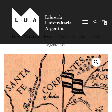
NAVEGACIÓN
0
DESPLEGABLE
Inicio
/
Temáticas
/
Historia
/ Revolución y lucha por la
organización