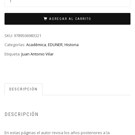
AGREGAR AL CARRITO
SKU:
9789506983321
Categorías:
Académica
,
EDUNER
,
Historia
Etiqueta:
Juan Antonio Vilar
DESCRIPCIÓN
DESCRIPCIÓN
En estas páginas el autor revisa los años posteriores a la