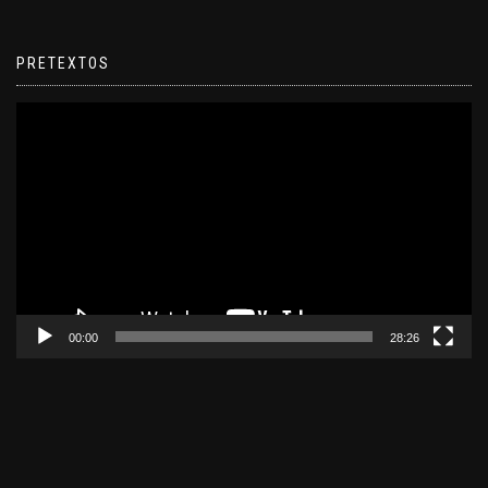
PRETEXTOS
Reproductor
de
video
00:00
28:26