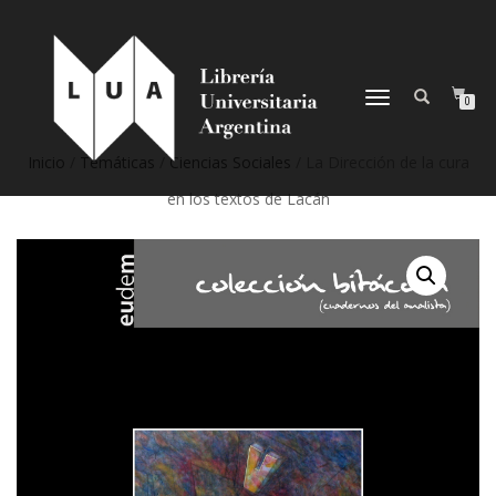
NAVEGACIÓN
0
DESPLEGABLE
Inicio
/
Temáticas
/
Ciencias Sociales
/ La Dirección de la cura
en los textos de Lacán