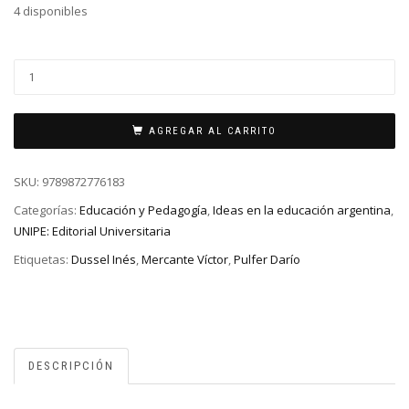
4 disponibles
AGREGAR AL CARRITO
SKU:
9789872776183
Categorías:
Educación y Pedagogía
,
Ideas en la educación argentina
,
UNIPE: Editorial Universitaria
Etiquetas:
Dussel Inés
,
Mercante Víctor
,
Pulfer Darío
DESCRIPCIÓN