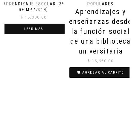
APRENDIZAJE ESCOLAR (3º
POPULARES
REIMP./2014)
Aprendizajes y
$
18,000.00
enseñanzas desde
LEER MÁS
la función social
de una biblioteca
universitaria
$
16,650.00
AGREGAR AL CARRITO