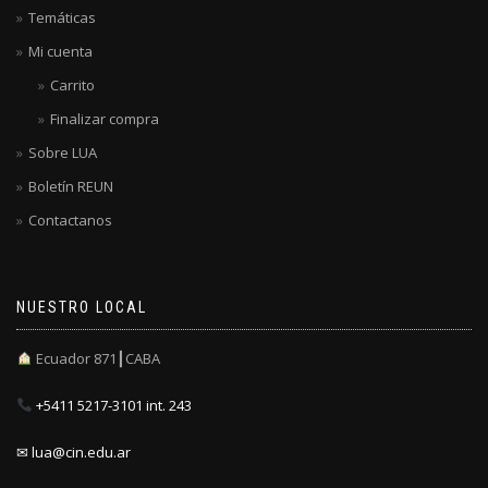
Temáticas
Mi cuenta
Carrito
Finalizar compra
Sobre LUA
Boletín REUN
Contactanos
NUESTRO LOCAL
Ecuador 871┃CABA
+5411 5217-3101 int. 243
✉ lua@cin.edu.ar