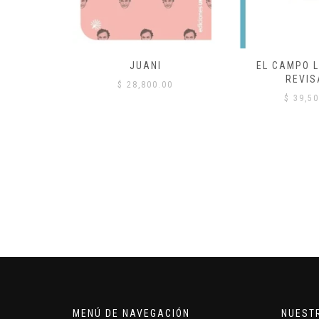
 COMÚN
JUANI
EL CAMPO L
REVIS
00
$
28,800.00
$
39,50
MENÚ DE NAVEGACIÓN
NUEST