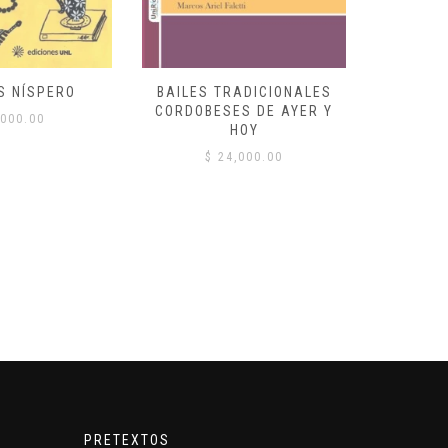
S NÍSPERO
BAILES TRADICIONALES
VID
CORDOBESES DE AYER Y
000.00
$
HOY
$
24,000.00
PRETEXTOS