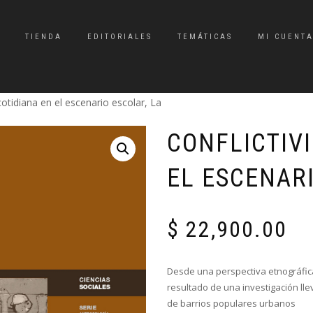
TIENDA
EDITORIALES
TEMÁTICAS
MI CUENT
cotidiana en el escenario escolar, La
CONFLICTIV
EL ESCENARI
$
22,900.00
Desde una perspectiva etnográfica,
resultado de una investigación lle
de barrios populares urbanos