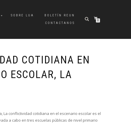
A
SOBRE LUA
BOLETÍN REUN
0
CONTACTANOS
IDAD COTIDIANA EN
O ESCOLAR, LA
 La conflictividad cotidiana en el escenario escolar es el
vada a cabo en tres escuelas públicas de nivel primario