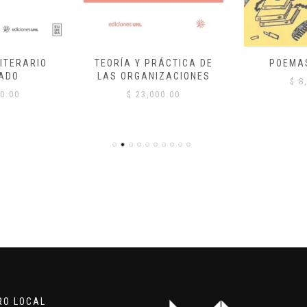
ITERARIO
TEORÍA Y PRÁCTICA DE
POEMA
ADO
LAS ORGANIZACIONES
$
8,
0.00
$
23,000.00
RO LOCAL