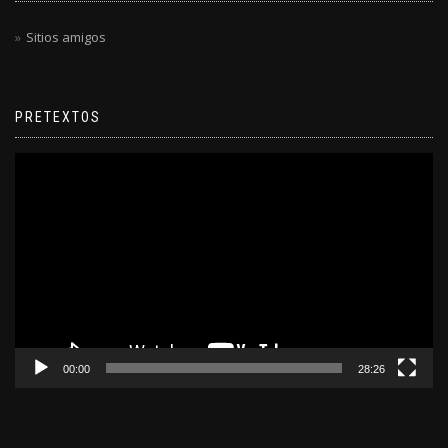
Sitios amigos
PRETEXTOS
Reproductor
de
video
00:00
28:26