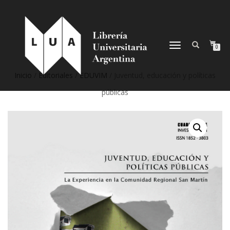
NAVEGACIÓN
0
DESPLEGABLE
Inicio
/
Editoriales
/
EDUVIM
/ Juventud, educación y políticas
públicas