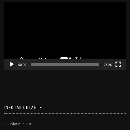
Reproductor
de
video
00:00
28:26
INFO IMPORTANTE
Boletín REUN