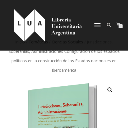
NAVEGACIÓN
0
DESPLEGABLE
Inicio
/
Temáticas
/
Ciencias Sociales
/ Jurisdicciones,
Soberanías, Administraciones Configuración de los espacios
políticos en la construcción de los Estados nacionales en
Iberoamérica