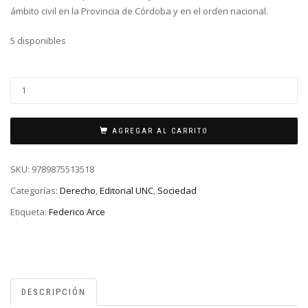
ámbito civil en la Provincia de Córdoba y en el orden nacional.
5 disponibles
AGREGAR AL CARRITO
SKU:
9789875513518
Categorías:
Derecho
,
Editorial UNC
,
Sociedad
Etiqueta:
Federico Arce
DESCRIPCIÓN