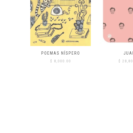
 COMÚN
POEMAS NÍSPERO
JUA
00
$
8,000.00
$
28,80