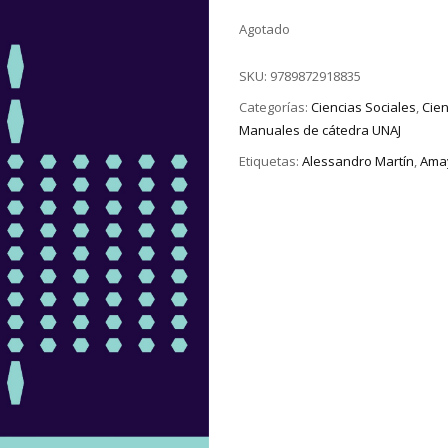
Agotado
SKU:
9789872918835
Categorías:
Ciencias Sociales
,
Cien
Manuales de cátedra UNAJ
Etiquetas:
Alessandro Martín
,
Ama