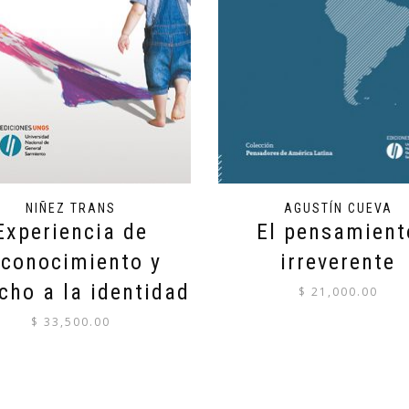
NIÑEZ TRANS
AGUSTÍN CUEVA
Experiencia de
El pensamient
econocimiento y
irreverente
cho a la identidad
$
21,000.00
$
33,500.00