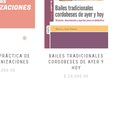
 PRÁCTICA DE
BAILES TRADICIONALES
VID
ANIZACIONES
CORDOBESES DE AYER Y
$
HOY
,000.00
$
24,000.00