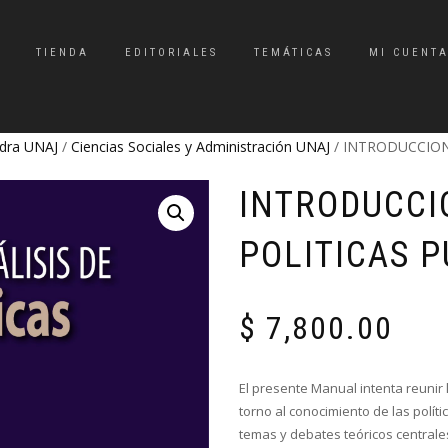
TIENDA
EDITORIALES
TEMÁTICAS
MI CUENT
dra UNAJ
/
Ciencias Sociales y Administración UNAJ
/ INTRODUCCION 
INTRODUCCIO
POLITICAS P
$
7,800.00
El presente Manual intenta reunir
torno al conocimiento de las políti
temas y debates teóricos centrales