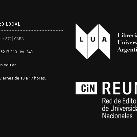
RO LOCAL
or 871┃CABA
5217-3101 int. 243
n.edu.ar
viernes de 10 a 17 horas.