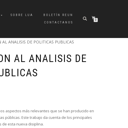
A
SOBRE LUA
BOLETÍN REUN
0
CONTACTANOS
AL ANALISIS DE POLITICAS PUBLICAS
N AL ANALISIS DE
UBLICAS
 los aspectos más relevantes que se han producido en
cas públicas. Este trabajo da cuenta de los principales
 de esta nueva disiplina.